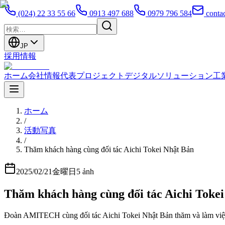
(024) 22 33 55 66
0913 497 688
0979 796 584
conta
JP
採用情報
ホーム
会社情報
代表プロジェクト
デジタルソリューション
工
ホーム
/
活動写真
/
Thăm khách hàng cùng đối tác Aichi Tokei Nhật Bản
2025/02/21金曜日
5
ảnh
Thăm khách hàng cùng đối tác Aichi Toke
Đoàn AMITECH cùng đối tác Aichi Tokei Nhật Bản thăm và làm việc