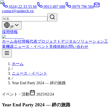
(024) 22 33 55 66
0913 497 688
0979 796 584
contact@amitech.vn
JP
採用情報
ホーム
会社情報
代表プロジェクト
デジタルソリューション
工
業機器
ニュース・イベント
見積依頼
お問い合わせ
ホーム
/
ニュース・イベント
/
Year End Party 2024 — 絆の旅路
イベント・活動
2025/02/24
Year End Party 2024 — 絆の旅路