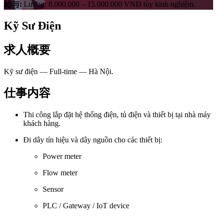
給与
:
Lương: 8.000.000 – 15.000.000 VNĐ tùy kinh nghiệm.
Kỹ Sư Điện
求人概要
Kỹ sư điện
—
Full-time
—
Hà Nội
.
仕事内容
Thi công lắp đặt hệ thống điện, tủ điện và thiết bị tại nhà máy
khách hàng.
Đi dây tín hiệu và dây nguồn cho các thiết bị:
Power meter
Flow meter
Sensor
PLC / Gateway / IoT device