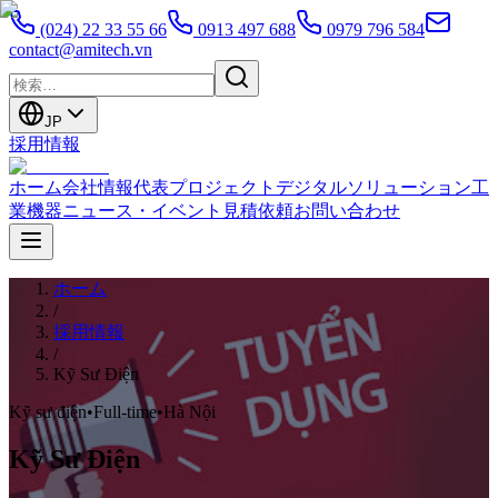
(024) 22 33 55 66
0913 497 688
0979 796 584
contact@amitech.vn
JP
採用情報
ホーム
会社情報
代表プロジェクト
デジタルソリューション
工
業機器
ニュース・イベント
見積依頼
お問い合わせ
ホーム
/
採用情報
/
Kỹ Sư Điện
Kỹ sư điện
•
Full-time
•
Hà Nội
Kỹ Sư Điện