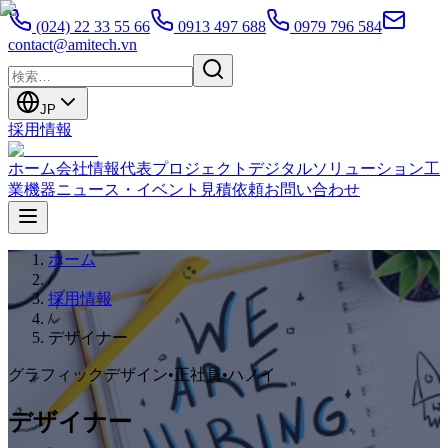
(024) 22 33 55 66
0913 497 688
0979 796 584
contact@amitech.vn
JP
採用情報
ホーム
会社情報
代表プロジェクト
デジタルソリューション
工
業機器
ニュース・イベント
見積依頼
お問い合わせ
ホーム
/
採用情報
/
デザイナー
グラフィックデザイン
•
正社員
•
ハノイ
デザイナー