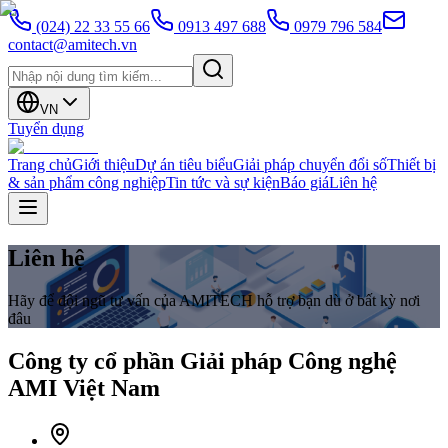
(024) 22 33 55 66
0913 497 688
0979 796 584
contact@amitech.vn
VN
Tuyển dụng
Trang chủ
Giới thiệu
Dự án tiêu biểu
Giải pháp chuyển đổi số
Thiết bị
& sản phẩm công nghiệp
Tin tức và sự kiện
Báo giá
Liên hệ
Liên hệ
Hãy để đội ngũ tư vấn của AMITECH hỗ trợ bạn dù ở bất kỳ nơi
đâu
Công ty cổ phần Giải pháp Công nghệ
AMI Việt Nam